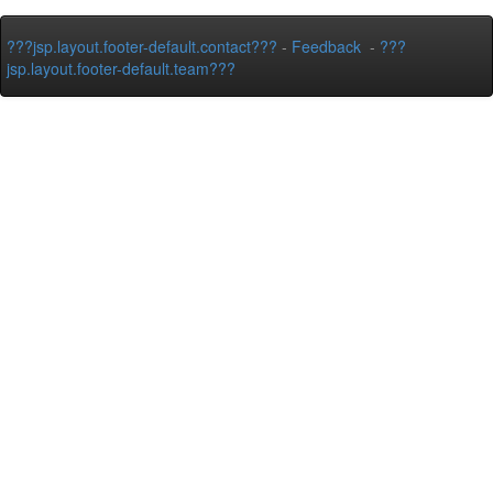
???jsp.layout.footer-default.contact???
-
Feedback
-
???
jsp.layout.footer-default.team???