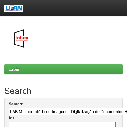
Skip
navigation
Labim
Search
Search:
for