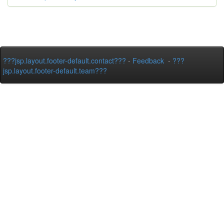
???jsp.layout.footer-default.contact???
-
Feedback
-
???
jsp.layout.footer-default.team???