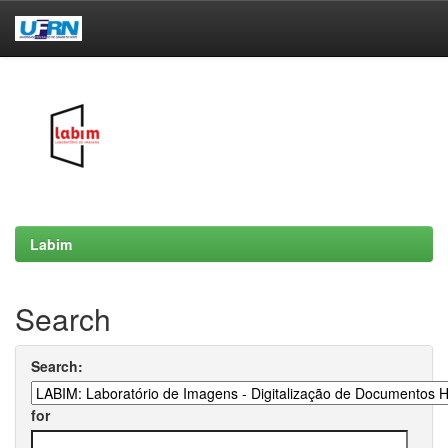
Skip
navigation
Labim
Search
Search:
for