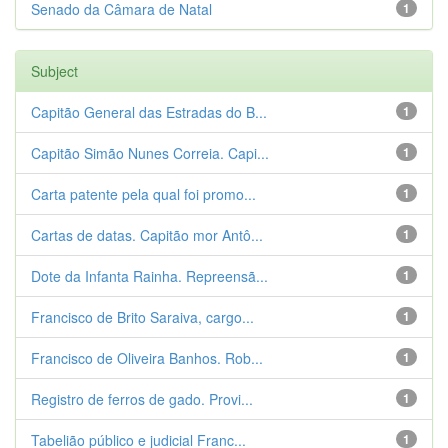
Senado da Câmara de Natal
1
Subject
Capitão General das Estradas do B...
1
Capitão Simão Nunes Correia. Capi...
1
Carta patente pela qual foi promo...
1
Cartas de datas. Capitão mor Antô...
1
Dote da Infanta Rainha. Repreensã...
1
Francisco de Brito Saraiva, cargo...
1
Francisco de Oliveira Banhos. Rob...
1
Registro de ferros de gado. Provi...
1
Tabelião público e judicial Franc...
1