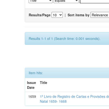
Results/Page
|
Sort items by
Results 1-1 of 1 (Search time: 0.001 seconds).
Item hits:
Issue
Title
Date
1659
1º Livro de Registro de Cartas e Provisões
Natal 1659- 1668