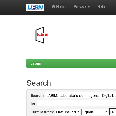
Home
Browse
Help
Skip
navigation
Labim
Search
Search:
for
Current filters: