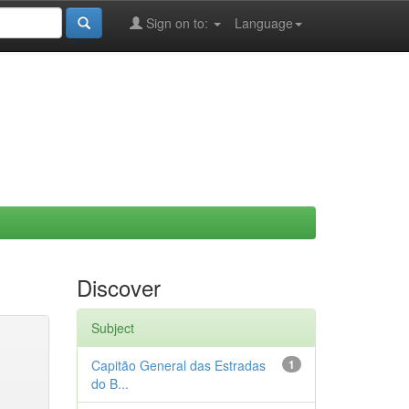
Sign on to:
Language
Discover
Subject
Capitão General das Estradas
1
do B...