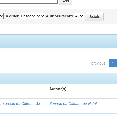
In order
Authors/record
previous
1
Author(s)
 do Senado da Câmara do
Senado da Câmara de Natal