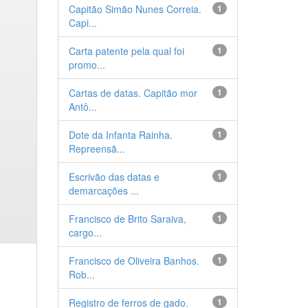
Capitão Simão Nunes Correia.
1
Capi...
Carta patente pela qual foi
1
promo...
Cartas de datas. Capitão mor
1
Antô...
Dote da Infanta Rainha.
1
Repreensã...
Escrivão das datas e
1
demarcações ...
Francisco de Brito Saraiva,
1
cargo...
Francisco de Oliveira Banhos.
1
Rob...
Registro de ferros de gado.
1