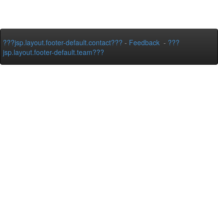
???jsp.layout.footer-default.contact???
-
Feedback
-
???
jsp.layout.footer-default.team???