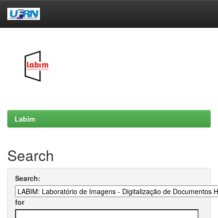
Skip
navigation
Labim
Search
Search:
for