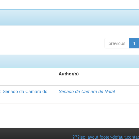
previous
1
Author(s)
 do Senado da Câmara do
Senado da Câmara de Natal
???jsp.layout.footer-default.conta