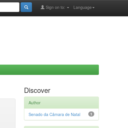
Sign on to:
Language
Discover
Author
Senado da Câmara de Natal
1