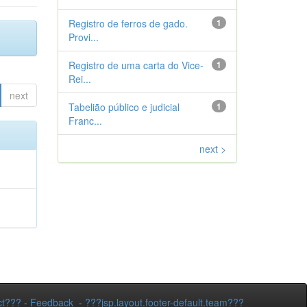
Registro de ferros de gado.
1
Provi...
Registro de uma carta do Vice-
1
Rei...
next
Tabelião público e judicial
1
Franc...
next >
ct???
-
Feedback
-
???jsp.layout.footer-default.team???