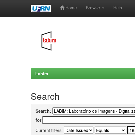
Home
Browse
Help
Skip
navigation
Labim
Search
Search:
for
Current filters: