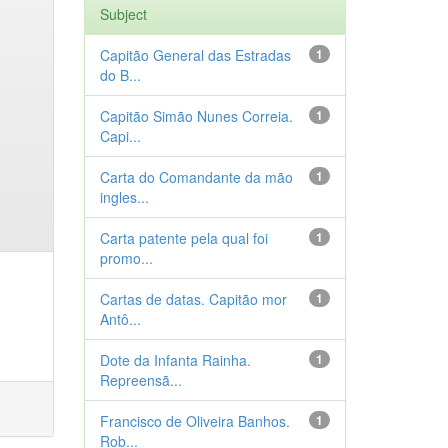
Subject
Capitão General das Estradas
1
do B...
Capitão Simão Nunes Correia.
1
Capi...
Carta do Comandante da mão
1
ingles...
Carta patente pela qual foi
1
promo...
Cartas de datas. Capitão mor
1
Antô...
Dote da Infanta Rainha.
1
Repreensã...
Francisco de Oliveira Banhos.
1
Rob...