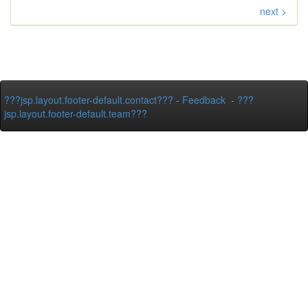
next >
???jsp.layout.footer-default.contact???
-
Feedback
-
???
jsp.layout.footer-default.team???