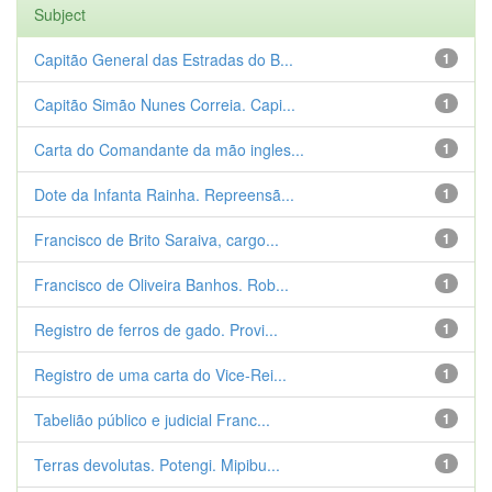
Subject
Capitão General das Estradas do B...
1
Capitão Simão Nunes Correia. Capi...
1
Carta do Comandante da mão ingles...
1
Dote da Infanta Rainha. Repreensã...
1
Francisco de Brito Saraiva, cargo...
1
Francisco de Oliveira Banhos. Rob...
1
Registro de ferros de gado. Provi...
1
Registro de uma carta do Vice-Rei...
1
Tabelião público e judicial Franc...
1
Terras devolutas. Potengi. Mipibu...
1