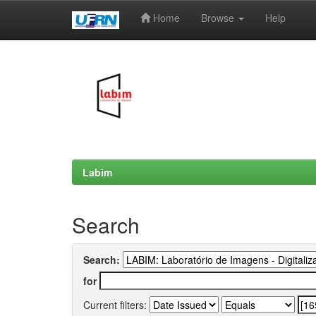
Home
Browse
Help
Skip
navigation
Labim
Search
Search:
for
Current filters: