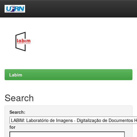
Skip
navigation
Labim
Search
Search:
for