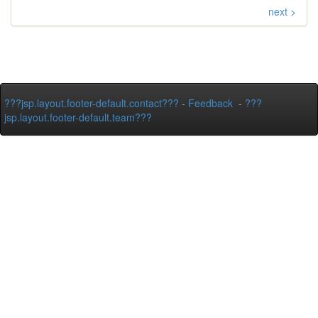
next >
???jsp.layout.footer-default.contact???
-
Feedback
-
???
jsp.layout.footer-default.team???