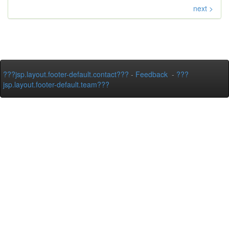
next >
???jsp.layout.footer-default.contact???
-
Feedback
-
???
jsp.layout.footer-default.team???