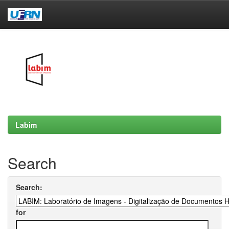
Skip
navigation
Labim
Search
Search:
for