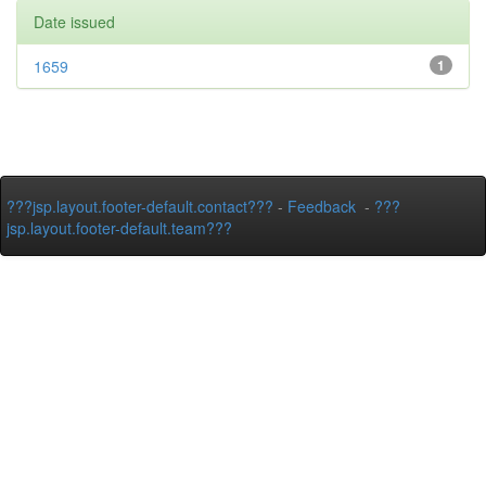
Date issued
1659
1
???jsp.layout.footer-default.contact???
-
Feedback
-
???
jsp.layout.footer-default.team???