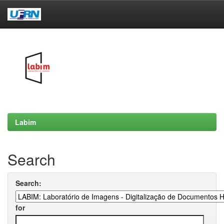
Skip
navigation
Labim
Search
Search:
for