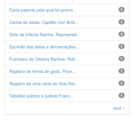
Carta patente pela qual foi promo...
1
Cartas de datas. Capitão mor Antô...
1
Dote da Infanta Rainha. Repreensã...
1
Escrivão das datas e demarcações ...
1
Francisco de Oliveira Banhos. Rob...
1
Registro de ferros de gado. Provi...
1
Registro de uma carta do Vice-Rei...
1
Tabelião público e judicial Franc...
1
next >