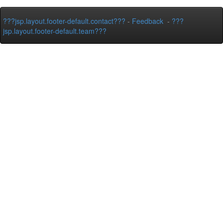
???jsp.layout.footer-default.contact???
-
Feedback
-
???
jsp.layout.footer-default.team???