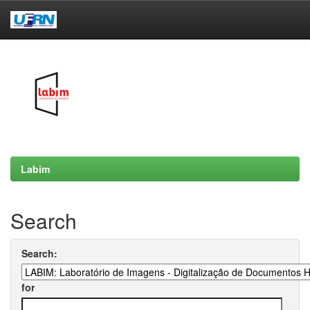
Skip
navigation
Labim
Search
Search:
for