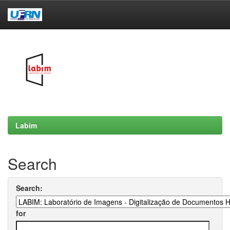
Skip
navigation
Labim
Search
Search:
for