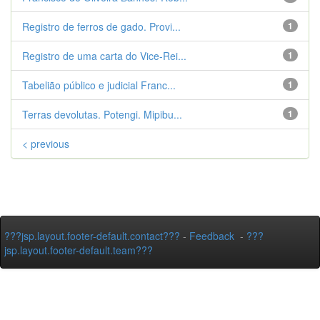
Registro de ferros de gado. Provi...
1
Registro de uma carta do Vice-Rei...
1
Tabelião público e judicial Franc...
1
Terras devolutas. Potengi. Mipibu...
1
< previous
???jsp.layout.footer-default.contact???
-
Feedback
-
???
jsp.layout.footer-default.team???