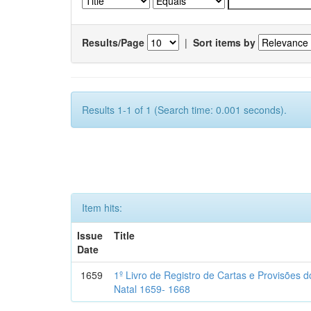
Results/Page
|
Sort items by
Results 1-1 of 1 (Search time: 0.001 seconds).
Item hits:
Issue
Title
Date
1659
1º Livro de Registro de Cartas e Provisões
Natal 1659- 1668