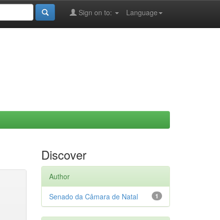
Sign on to:
Language
Discover
Author
Senado da Câmara de Natal
1