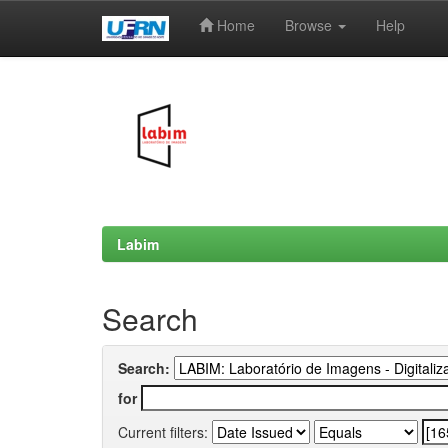
Home
Browse
Help
Skip
navigation
Labim
Search
Search:
for
Current filters: