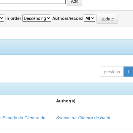
In order
Authors/record
previous
1
Author(s)
 do Senado da Câmara do
Senado da Câmara de Natal