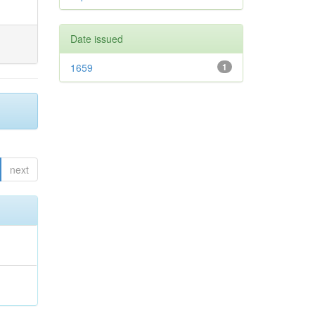
Date issued
1659
1
next