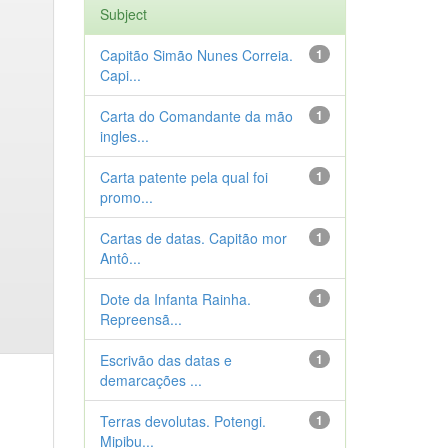
Subject
Capitão Simão Nunes Correia.
1
Capi...
Carta do Comandante da mão
1
ingles...
Carta patente pela qual foi
1
promo...
Cartas de datas. Capitão mor
1
Antô...
Dote da Infanta Rainha.
1
Repreensã...
Escrivão das datas e
1
demarcações ...
Terras devolutas. Potengi.
1
Mipibu...