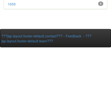
1659
1
???jsp.layout.footer-default.contact???
-
Feedback
-
???
jsp.layout.footer-default.team???