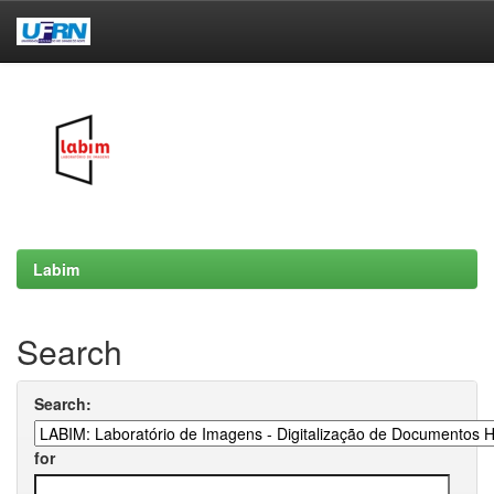
Skip
navigation
Labim
Search
Search:
for