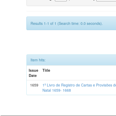
Results 1-1 of 1 (Search time: 0.0 seconds).
Item hits:
Issue
Title
Date
1659
1º Livro de Registro de Cartas e Provisões
Natal 1659- 1668