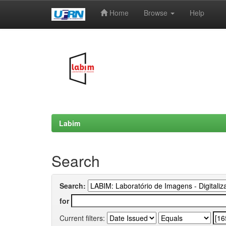
Home
Browse
Help
Skip
navigation
Labim
Search
Search:
for
Current filters: