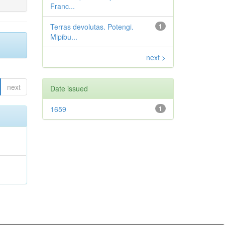
Franc...
Terras devolutas. Potengi.
1
Mipibu...
next >
next
Date issued
1659
1