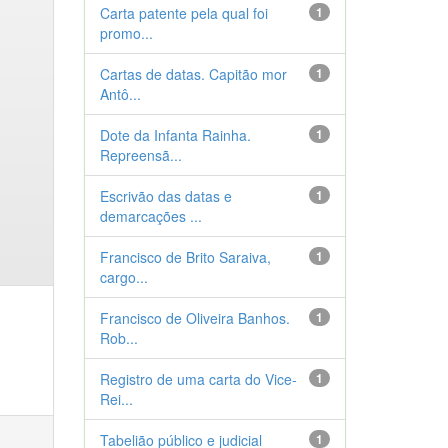
Carta patente pela qual foi
1
promo...
Cartas de datas. Capitão mor
1
Antô...
Dote da Infanta Rainha.
1
Repreensã...
Escrivão das datas e
1
demarcações ...
Francisco de Brito Saraiva,
1
cargo...
Francisco de Oliveira Banhos.
1
Rob...
Registro de uma carta do Vice-
1
Rei...
Tabelião público e judicial
1