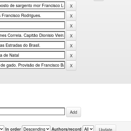
In order
Authors/record