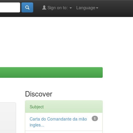
Sign on to:
Language
Discover
Subject
Carta do Comandante da mão
1
ingles...