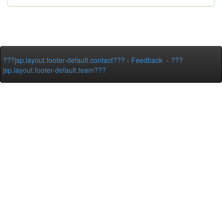
???jsp.layout.footer-default.contact???
-
Feedback
-
???
jsp.layout.footer-default.team???