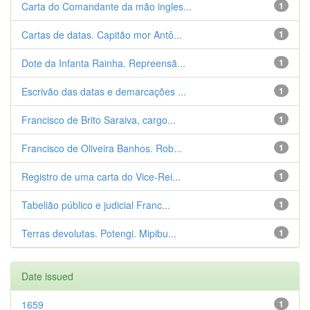
Carta do Comandante da mão ingles...
1
Cartas de datas. Capitão mor Antô...
1
Dote da Infanta Rainha. Repreensã...
1
Escrivão das datas e demarcações ...
1
Francisco de Brito Saraiva, cargo...
1
Francisco de Oliveira Banhos. Rob...
1
Registro de uma carta do Vice-Rei...
1
Tabelião público e judicial Franc...
1
Terras devolutas. Potengi. Mipibu...
1
Date issued
1659
1