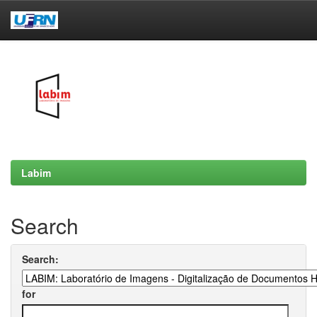
Skip
navigation
Labim
Search
Search:
for