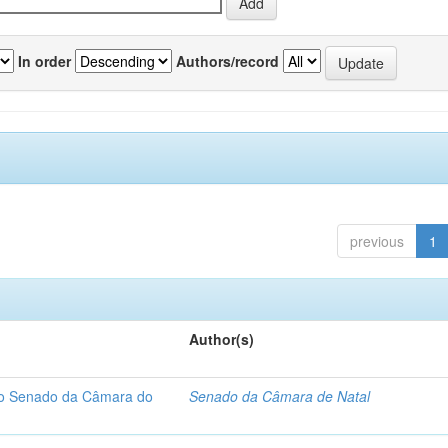
In order
Authors/record
previous
1
Author(s)
 do Senado da Câmara do
Senado da Câmara de Natal