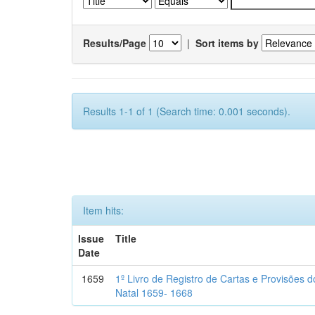
Results/Page
|
Sort items by
Results 1-1 of 1 (Search time: 0.001 seconds).
Item hits:
Issue
Title
Date
1659
1º Livro de Registro de Cartas e Provisões
Natal 1659- 1668