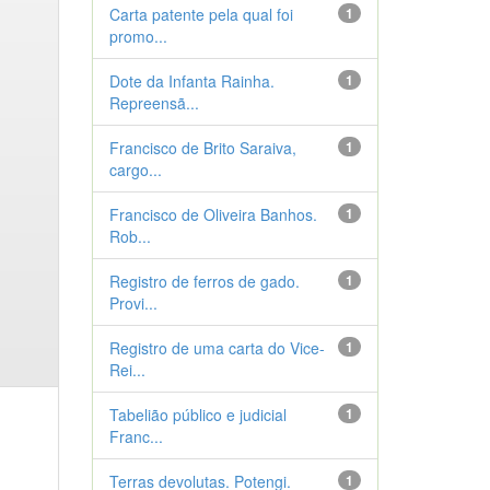
Carta patente pela qual foi
1
promo...
Dote da Infanta Rainha.
1
Repreensã...
Francisco de Brito Saraiva,
1
cargo...
Francisco de Oliveira Banhos.
1
Rob...
Registro de ferros de gado.
1
Provi...
Registro de uma carta do Vice-
1
Rei...
Tabelião público e judicial
1
Franc...
Terras devolutas. Potengi.
1