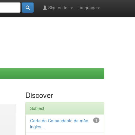
Sign on to:
Language
Discover
Subject
Carta do Comandante da mão
1
ingles...