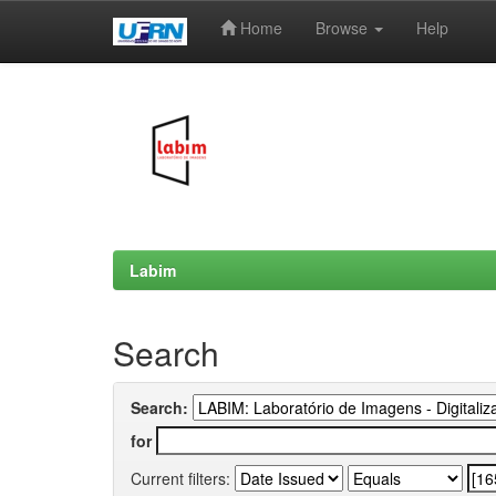
Home
Browse
Help
Skip
navigation
Labim
Search
Search:
for
Current filters: