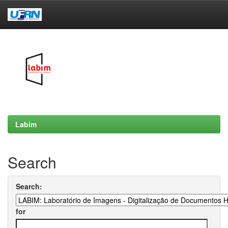
Skip
navigation
Labim
Search
Search:
for