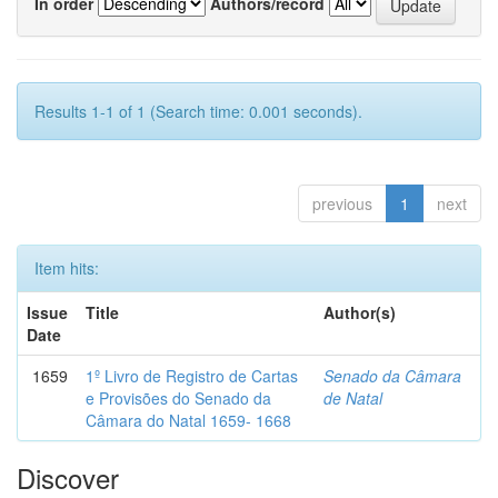
In order
Authors/record
Results 1-1 of 1 (Search time: 0.001 seconds).
previous
1
next
Item hits:
Issue
Title
Author(s)
Date
1659
1º Livro de Registro de Cartas
Senado da Câmara
e Provisões do Senado da
de Natal
Câmara do Natal 1659- 1668
Discover