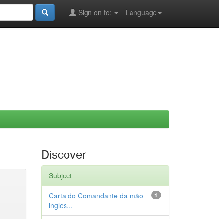
Sign on to:
Language
Discover
Subject
Carta do Comandante da mão
1
ingles...