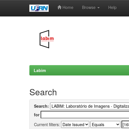
Home
Browse
Help
Skip
navigation
Labim
Search
Search:
for
Current filters: