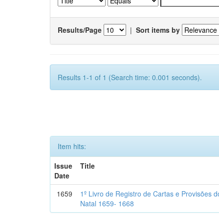
Results/Page
|
Sort items by
Results 1-1 of 1 (Search time: 0.001 seconds).
Item hits:
Issue
Title
Date
1659
1º Livro de Registro de Cartas e Provisões
Natal 1659- 1668