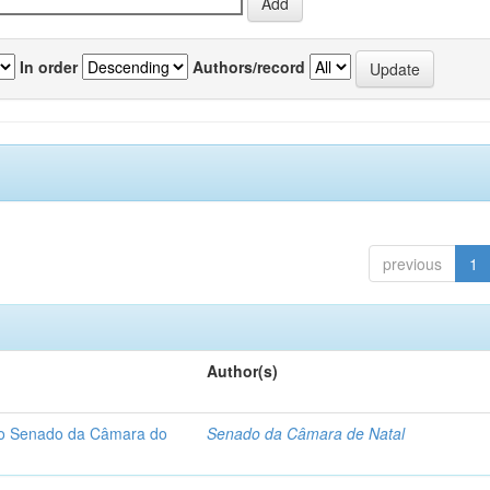
In order
Authors/record
previous
1
Author(s)
 do Senado da Câmara do
Senado da Câmara de Natal