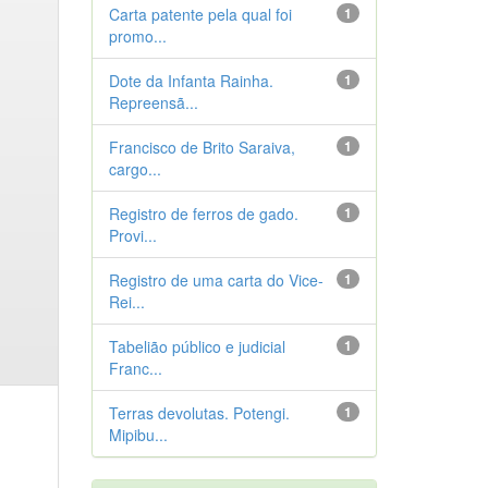
Carta patente pela qual foi
1
promo...
Dote da Infanta Rainha.
1
Repreensã...
Francisco de Brito Saraiva,
1
cargo...
Registro de ferros de gado.
1
Provi...
Registro de uma carta do Vice-
1
Rei...
Tabelião público e judicial
1
Franc...
Terras devolutas. Potengi.
1
Mipibu...