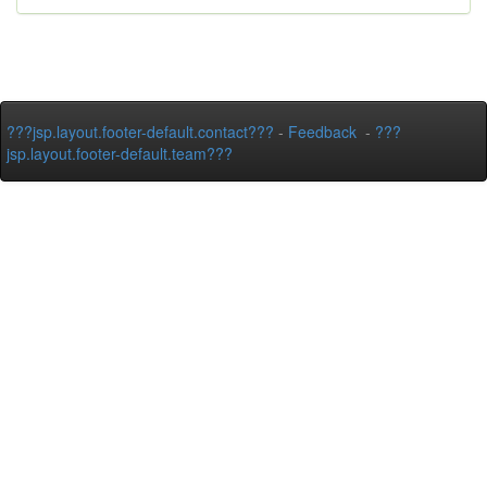
???jsp.layout.footer-default.contact???
-
Feedback
-
???
jsp.layout.footer-default.team???