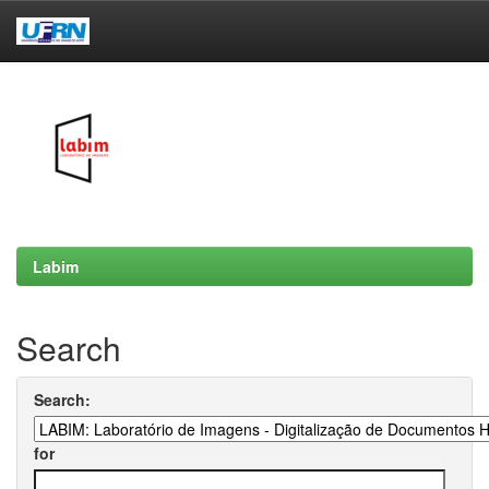
Skip
navigation
Labim
Search
Search:
for