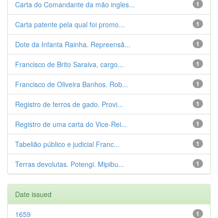
Carta do Comandante da mão ingles...
1
Carta patente pela qual foi promo...
1
Dote da Infanta Rainha. Repreensã...
1
Francisco de Brito Saraiva, cargo...
1
Francisco de Oliveira Banhos. Rob...
1
Registro de ferros de gado. Provi...
1
Registro de uma carta do Vice-Rei...
1
Tabelião público e judicial Franc...
1
Terras devolutas. Potengi. Mipibu...
1
Date issued
1659
1