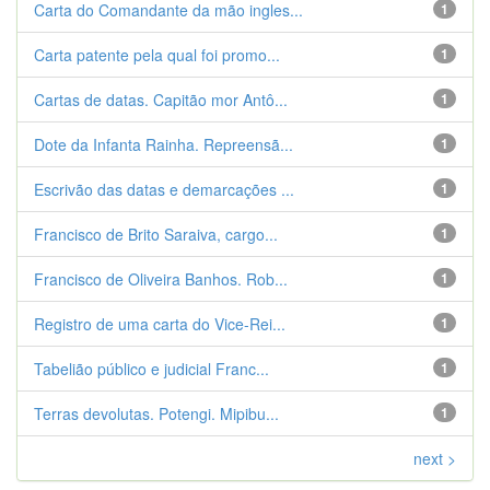
Carta do Comandante da mão ingles...
1
Carta patente pela qual foi promo...
1
Cartas de datas. Capitão mor Antô...
1
Dote da Infanta Rainha. Repreensã...
1
Escrivão das datas e demarcações ...
1
Francisco de Brito Saraiva, cargo...
1
Francisco de Oliveira Banhos. Rob...
1
Registro de uma carta do Vice-Rei...
1
Tabelião público e judicial Franc...
1
Terras devolutas. Potengi. Mipibu...
1
next >