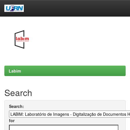
Skip
navigation
Labim
Search
Search:
for