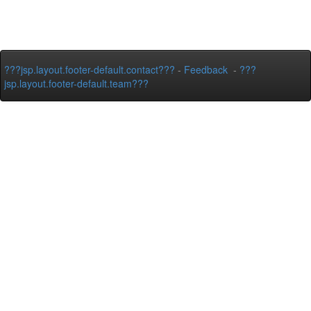
???jsp.layout.footer-default.contact???
-
Feedback
-
???
jsp.layout.footer-default.team???