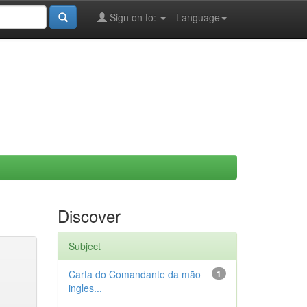
Sign on to:
Language
Discover
Subject
Carta do Comandante da mão
1
ingles...