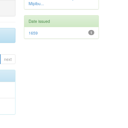
Mipibu...
Date issued
1659
1
next