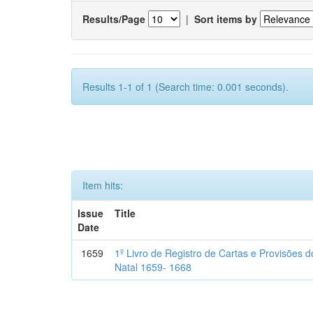
Results/Page
|
Sort items by
Results 1-1 of 1 (Search time: 0.001 seconds).
Item hits:
Issue
Title
Date
1659
1º Livro de Registro de Cartas e Provisões
Natal 1659- 1668