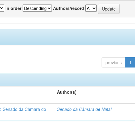
In order
Authors/record
previous
1
Author(s)
 do Senado da Câmara do
Senado da Câmara de Natal