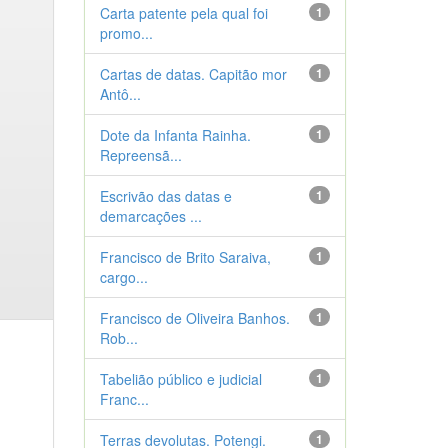
Carta patente pela qual foi
1
promo...
Cartas de datas. Capitão mor
1
Antô...
Dote da Infanta Rainha.
1
Repreensã...
Escrivão das datas e
1
demarcações ...
Francisco de Brito Saraiva,
1
cargo...
Francisco de Oliveira Banhos.
1
Rob...
Tabelião público e judicial
1
Franc...
Terras devolutas. Potengi.
1