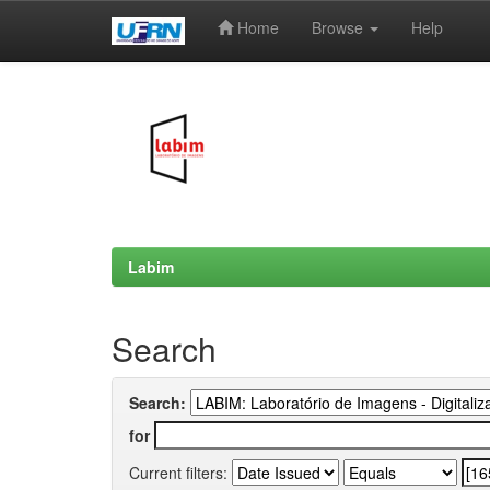
Home
Browse
Help
Skip
navigation
Labim
Search
Search:
for
Current filters: