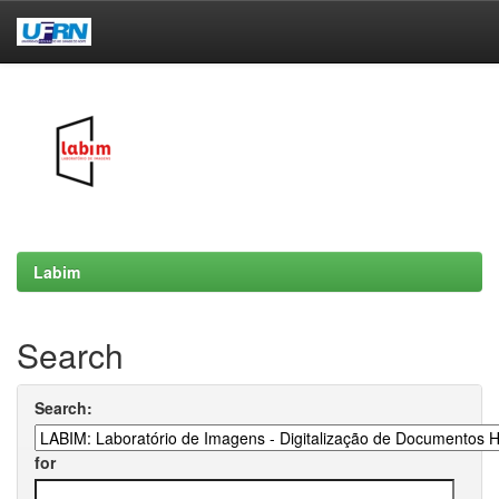
Skip
navigation
Labim
Search
Search:
for