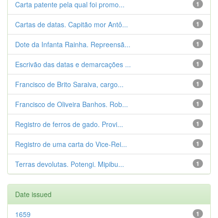
Carta patente pela qual foi promo...
1
Cartas de datas. Capitão mor Antô...
1
Dote da Infanta Rainha. Repreensã...
1
Escrivão das datas e demarcações ...
1
Francisco de Brito Saraiva, cargo...
1
Francisco de Oliveira Banhos. Rob...
1
Registro de ferros de gado. Provi...
1
Registro de uma carta do Vice-Rei...
1
Terras devolutas. Potengi. Mipibu...
1
Date issued
1659
1