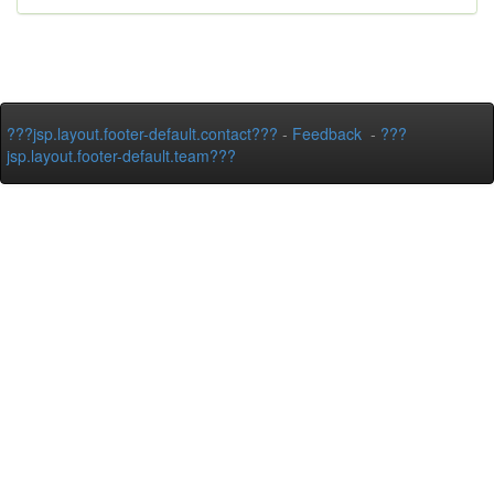
???jsp.layout.footer-default.contact???
-
Feedback
-
???
jsp.layout.footer-default.team???