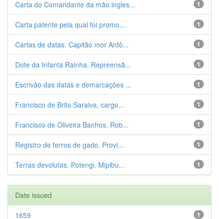
Carta do Comandante da mão ingles...
1
Carta patente pela qual foi promo...
1
Cartas de datas. Capitão mor Antô...
1
Dote da Infanta Rainha. Repreensã...
1
Escrivão das datas e demarcações ...
1
Francisco de Brito Saraiva, cargo...
1
Francisco de Oliveira Banhos. Rob...
1
Registro de ferros de gado. Provi...
1
Terras devolutas. Potengi. Mipibu...
1
Date issued
1659
1