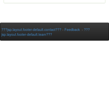
???jsp.layout.footer-default.contact???
-
Feedback
-
???
jsp.layout.footer-default.team???