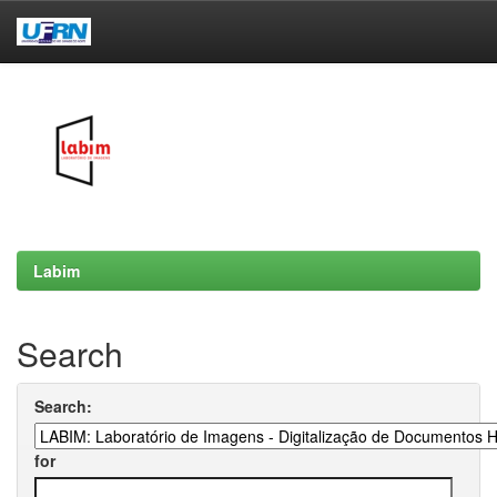
Skip
navigation
Labim
Search
Search:
for