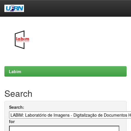
Skip
navigation
Labim
Search
Search:
for