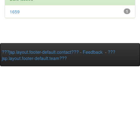
1659
1
???jsp.layout.footer-default.contact???
-
Feedback
-
???
jsp.layout.footer-default.team???