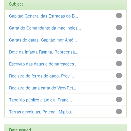
Subject
Capitão General das Estradas do B...
1
Carta do Comandante da mão ingles...
1
Cartas de datas. Capitão mor Antô...
1
Dote da Infanta Rainha. Repreensã...
1
Escrivão das datas e demarcações ...
1
Registro de ferros de gado. Provi...
1
Registro de uma carta do Vice-Rei...
1
Tabelião público e judicial Franc...
1
Terras devolutas. Potengi. Mipibu...
1
Date issued