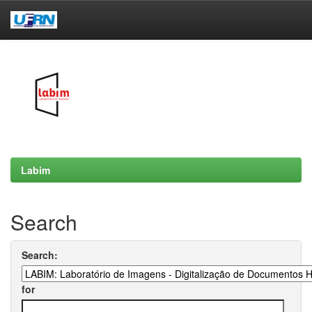
Skip
navigation
Labim
Search
Search:
for