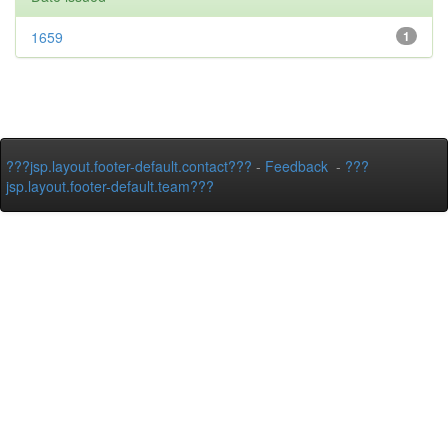
1659
1
???jsp.layout.footer-default.contact???
-
Feedback
-
???
jsp.layout.footer-default.team???