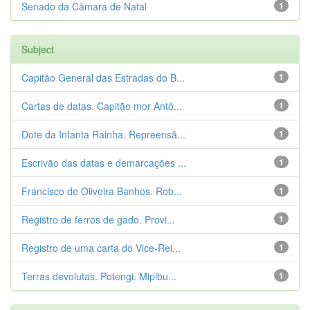
Senado da Câmara de Natal
1
Subject
Capitão General das Estradas do B...
1
Cartas de datas. Capitão mor Antô...
1
Dote da Infanta Rainha. Repreensã...
1
Escrivão das datas e demarcações ...
1
Francisco de Oliveira Banhos. Rob...
1
Registro de ferros de gado. Provi...
1
Registro de uma carta do Vice-Rei...
1
Terras devolutas. Potengi. Mipibu...
1