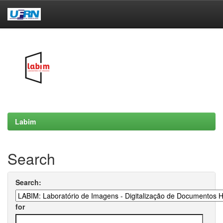
Skip
navigation
Labim
Search
Search:
for