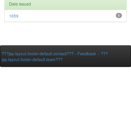
Date issued
1659
1
???jsp.layout.footer-default.contact???
-
Feedback
-
???
jsp.layout.footer-default.team???