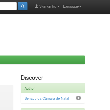
Sign on to:
Language
Discover
Author
Senado da Câmara de Natal
1