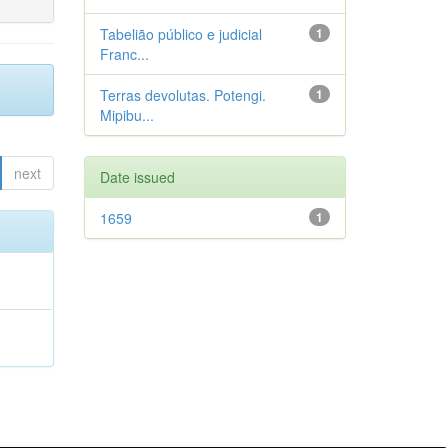
Tabelião público e judicial
1
Franc...
Terras devolutas. Potengi.
1
Mipibu...
next
Date issued
1659
1