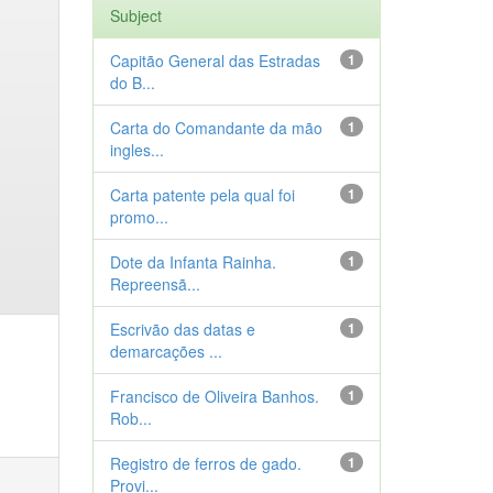
Subject
Capitão General das Estradas
1
do B...
Carta do Comandante da mão
1
ingles...
Carta patente pela qual foi
1
promo...
Dote da Infanta Rainha.
1
Repreensã...
Escrivão das datas e
1
demarcações ...
Francisco de Oliveira Banhos.
1
Rob...
Registro de ferros de gado.
1
Provi...