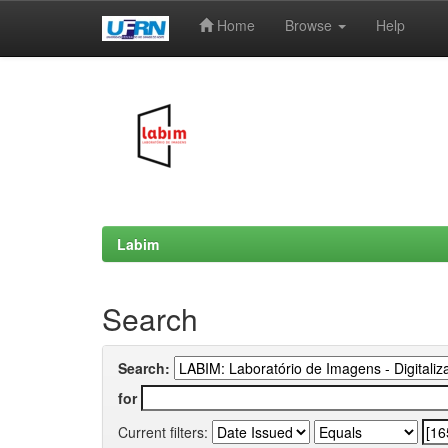
Home
Browse
Help
Skip
navigation
Labim
Search
Search:
for
Current filters: