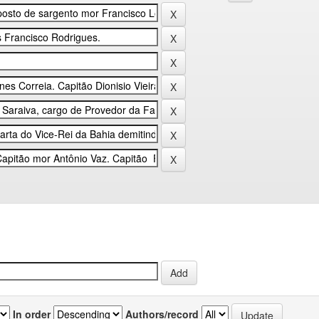
In order
Authors/record