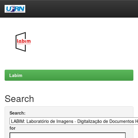
Skip
navigation
Labim
Search
Search:
for