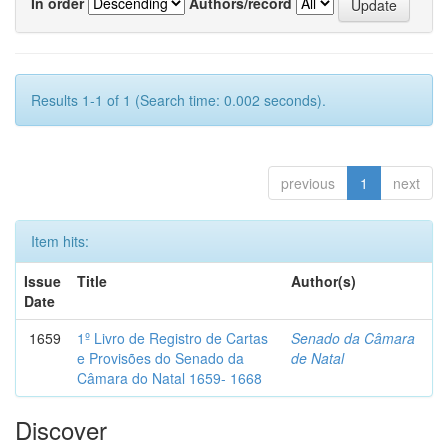
In order
Authors/record
Results 1-1 of 1 (Search time: 0.002 seconds).
previous
1
next
Item hits:
Issue
Title
Author(s)
Date
1659
1º Livro de Registro de Cartas
Senado da Câmara
e Provisões do Senado da
de Natal
Câmara do Natal 1659- 1668
Discover