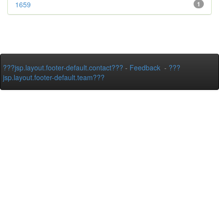
1659
1
???jsp.layout.footer-default.contact???
-
Feedback
-
???
jsp.layout.footer-default.team???