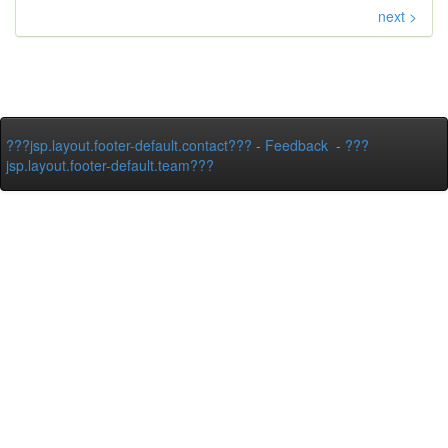
next >
???jsp.layout.footer-default.contact???
-
Feedback
-
???
jsp.layout.footer-default.team???