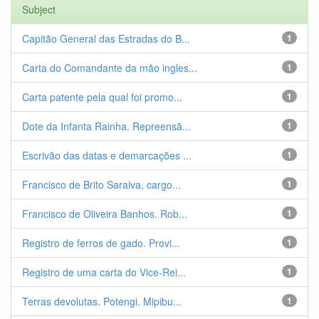
Subject
Capitão General das Estradas do B...
1
Carta do Comandante da mão ingles...
1
Carta patente pela qual foi promo...
1
Dote da Infanta Rainha. Repreensã...
1
Escrivão das datas e demarcações ...
1
Francisco de Brito Saraiva, cargo...
1
Francisco de Oliveira Banhos. Rob...
1
Registro de ferros de gado. Provi...
1
Registro de uma carta do Vice-Rei...
1
Terras devolutas. Potengi. Mipibu...
1