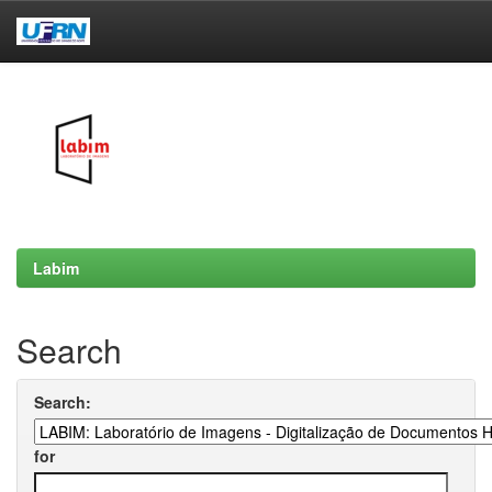
Skip
navigation
Labim
Search
Search:
for