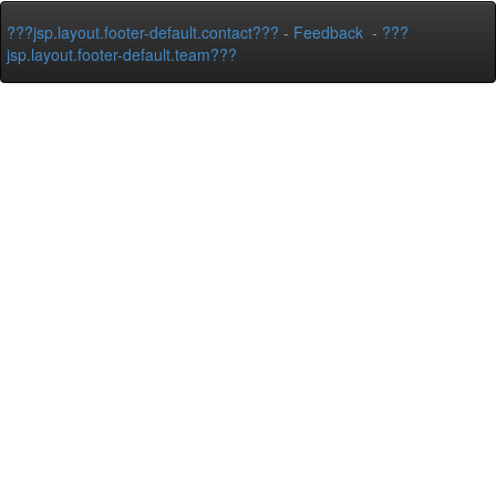
???jsp.layout.footer-default.contact???
-
Feedback
-
???
jsp.layout.footer-default.team???