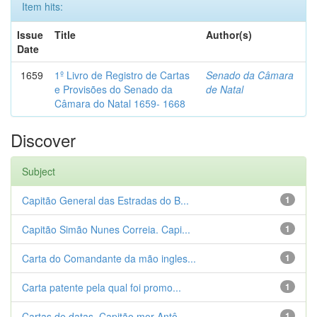
Item hits:
Issue
Title
Author(s)
Date
1659
1º Livro de Registro de Cartas
Senado da Câmara
e Provisões do Senado da
de Natal
Câmara do Natal 1659- 1668
Discover
Subject
Capitão General das Estradas do B...
1
Capitão Simão Nunes Correia. Capi...
1
Carta do Comandante da mão ingles...
1
Carta patente pela qual foi promo...
1
Cartas de datas. Capitão mor Antô...
1