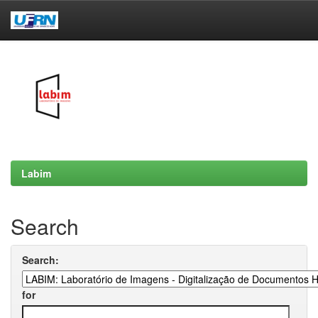
Skip
navigation
Labim
Search
Search:
for