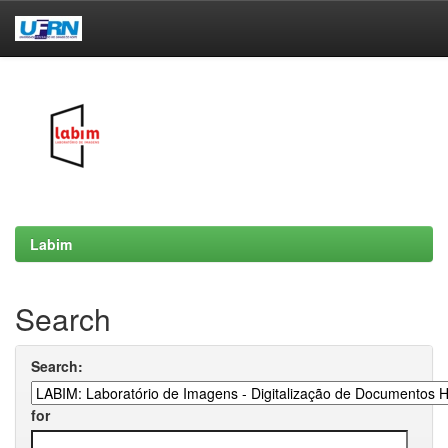
Skip
navigation
Labim
Search
Search:
for