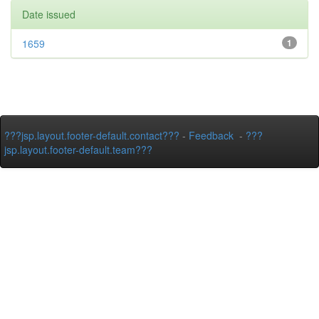
Date issued
1659
1
???jsp.layout.footer-default.contact???
-
Feedback
-
???
jsp.layout.footer-default.team???