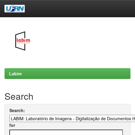
Skip
navigation
Labim
Search
Search:
for