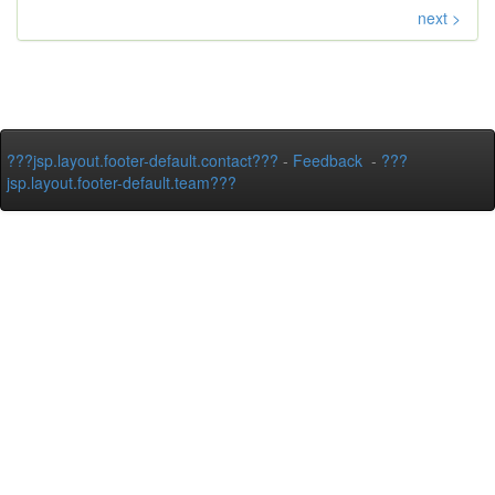
next >
???jsp.layout.footer-default.contact???
-
Feedback
-
???
jsp.layout.footer-default.team???