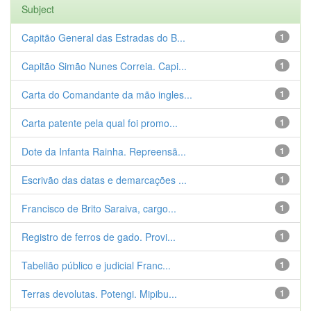
Subject
Capitão General das Estradas do B...
1
Capitão Simão Nunes Correia. Capi...
1
Carta do Comandante da mão ingles...
1
Carta patente pela qual foi promo...
1
Dote da Infanta Rainha. Repreensã...
1
Escrivão das datas e demarcações ...
1
Francisco de Brito Saraiva, cargo...
1
Registro de ferros de gado. Provi...
1
Tabelião público e judicial Franc...
1
Terras devolutas. Potengi. Mipibu...
1