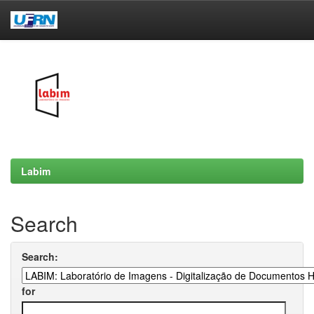
Skip
navigation
Labim
Search
Search:
for