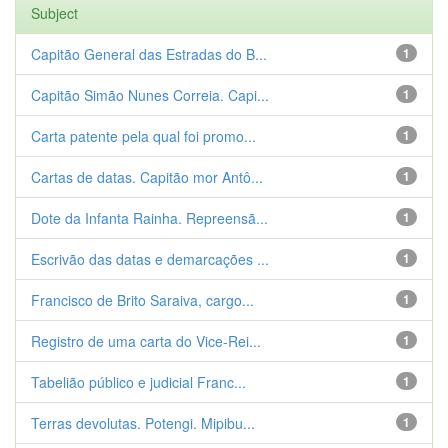
Subject
Capitão General das Estradas do B...
1
Capitão Simão Nunes Correia. Capi...
1
Carta patente pela qual foi promo...
1
Cartas de datas. Capitão mor Antô...
1
Dote da Infanta Rainha. Repreensã...
1
Escrivão das datas e demarcações ...
1
Francisco de Brito Saraiva, cargo...
1
Registro de uma carta do Vice-Rei...
1
Tabelião público e judicial Franc...
1
Terras devolutas. Potengi. Mipibu...
1