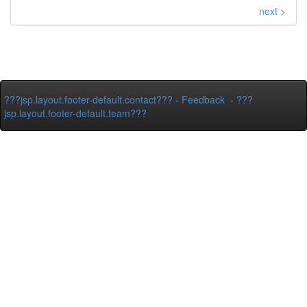
next >
???jsp.layout.footer-default.contact???
-
Feedback
-
???
jsp.layout.footer-default.team???