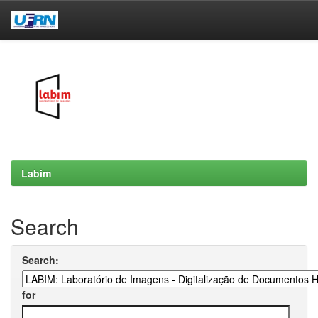
Skip
navigation
Labim
Search
Search:
for