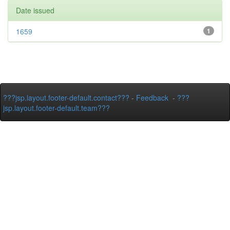
Date issued
1659
1
???jsp.layout.footer-default.contact???
-
Feedback
-
???
jsp.layout.footer-default.team???