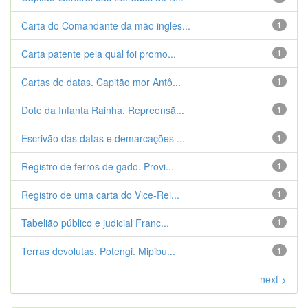
Carta do Comandante da mão ingles...
1
Carta patente pela qual foi promo...
1
Cartas de datas. Capitão mor Antô...
1
Dote da Infanta Rainha. Repreensã...
1
Escrivão das datas e demarcações ...
1
Registro de ferros de gado. Provi...
1
Registro de uma carta do Vice-Rei...
1
Tabelião público e judicial Franc...
1
Terras devolutas. Potengi. Mipibu...
1
next >