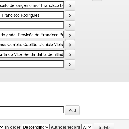
In order
Authors/record