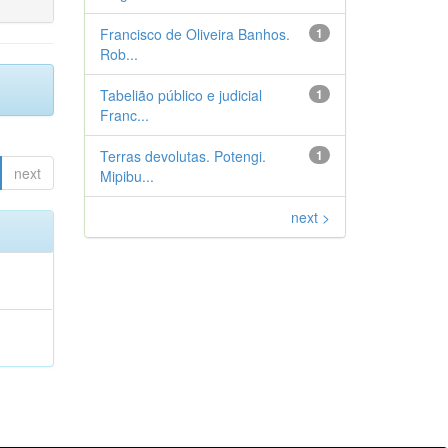
Francisco de Oliveira Banhos.
1
Rob...
Tabelião público e judicial
1
Franc...
Terras devolutas. Potengi.
1
next
Mipibu...
next >