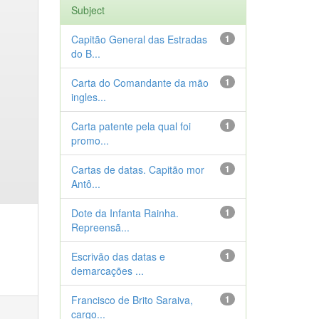
Subject
Capitão General das Estradas
1
do B...
Carta do Comandante da mão
1
ingles...
Carta patente pela qual foi
1
promo...
Cartas de datas. Capitão mor
1
Antô...
Dote da Infanta Rainha.
1
Repreensã...
Escrivão das datas e
1
demarcações ...
Francisco de Brito Saraiva,
1
cargo...