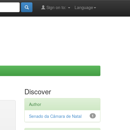
Sign on to:
Language
Discover
Author
Senado da Câmara de Natal
1