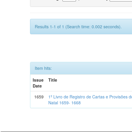
Results 1-1 of 1 (Search time: 0.002 seconds).
Item hits:
Issue
Title
Date
1659
1º Livro de Registro de Cartas e Provisões
Natal 1659- 1668