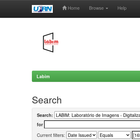
Home
Browse
Help
Skip
navigation
Labim
Search
Search:
for
Current filters: