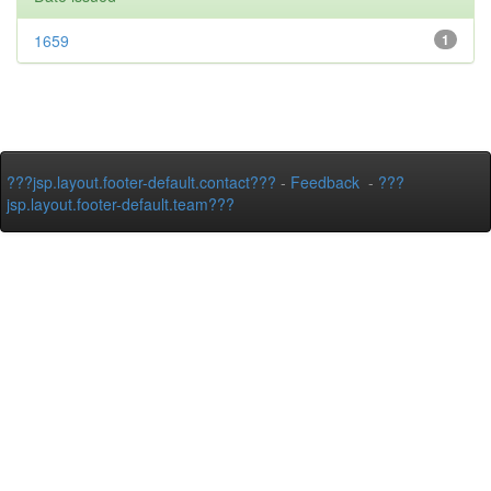
1659
1
???jsp.layout.footer-default.contact???
-
Feedback
-
???
jsp.layout.footer-default.team???