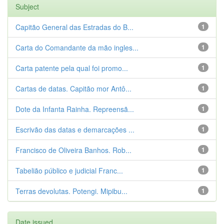
Subject
Capitão General das Estradas do B...
1
Carta do Comandante da mão ingles...
1
Carta patente pela qual foi promo...
1
Cartas de datas. Capitão mor Antô...
1
Dote da Infanta Rainha. Repreensã...
1
Escrivão das datas e demarcações ...
1
Francisco de Oliveira Banhos. Rob...
1
Tabelião público e judicial Franc...
1
Terras devolutas. Potengi. Mipibu...
1
Date issued