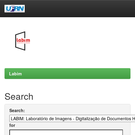
Skip
navigation
Labim
Search
Search:
for