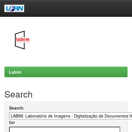
Skip
navigation
Labim
Search
Search:
for