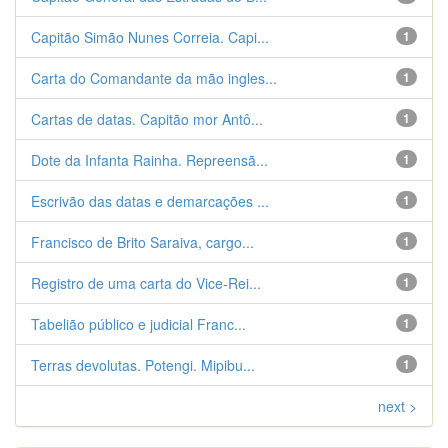
Capitão Simão Nunes Correia. Capi...
1
Carta do Comandante da mão ingles...
1
Cartas de datas. Capitão mor Antô...
1
Dote da Infanta Rainha. Repreensã...
1
Escrivão das datas e demarcações ...
1
Francisco de Brito Saraiva, cargo...
1
Registro de uma carta do Vice-Rei...
1
Tabelião público e judicial Franc...
1
Terras devolutas. Potengi. Mipibu...
1
next >