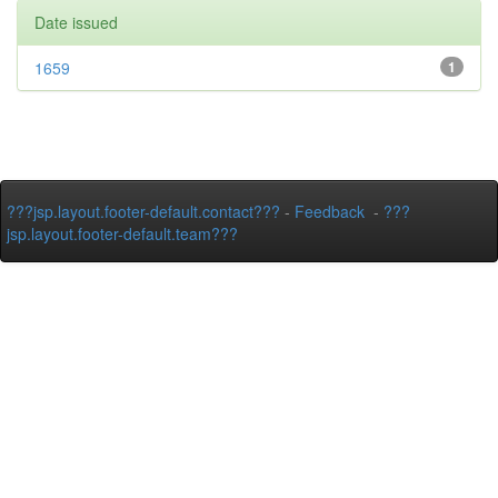
Date issued
1659
1
???jsp.layout.footer-default.contact???
-
Feedback
-
???
jsp.layout.footer-default.team???