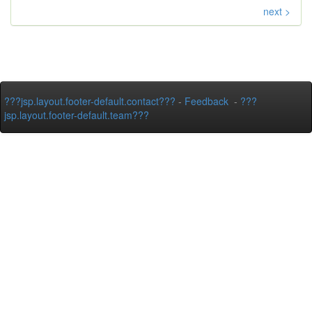
next >
???jsp.layout.footer-default.contact???
-
Feedback
-
???
jsp.layout.footer-default.team???