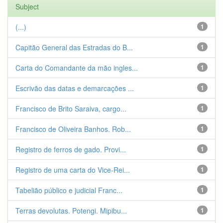
Subject
(...)
1
Capitão General das Estradas do B...
1
Carta do Comandante da mão ingles...
1
Escrivão das datas e demarcações ...
1
Francisco de Brito Saraiva, cargo...
1
Francisco de Oliveira Banhos. Rob...
1
Registro de ferros de gado. Provi...
1
Registro de uma carta do Vice-Rei...
1
Tabelião público e judicial Franc...
1
Terras devolutas. Potengi. Mipibu...
1