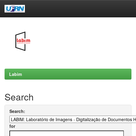
Skip
navigation
Labim
Search
Search:
for