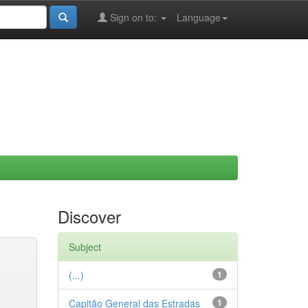
Sign on to:
Language
Discover
Subject
(...)
1
Capitão General das Estradas
1