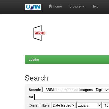
Home
Browse
Help
Skip
navigation
Labim
Search
Search:
for
Current filters: