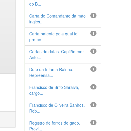
do B...
Carta do Comandante da mão
1
ingles...
Carta patente pela qual foi
1
promo...
Cartas de datas. Capitão mor
1
Antô...
Dote da Infanta Rainha.
1
Repreensã...
Francisco de Brito Saraiva,
1
cargo...
Francisco de Oliveira Banhos.
1
Rob...
Registro de ferros de gado.
1
Provi...