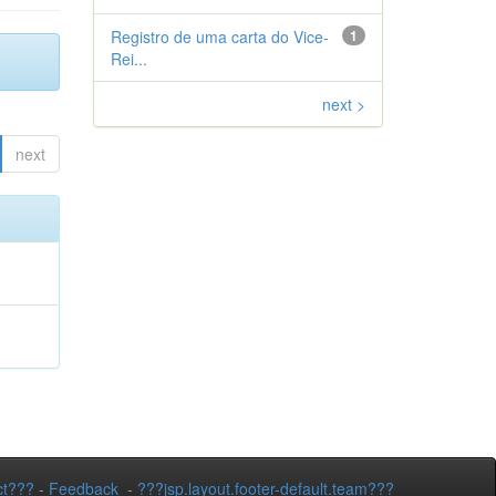
Registro de uma carta do Vice-
1
Rei...
next >
next
ct???
-
Feedback
-
???jsp.layout.footer-default.team???