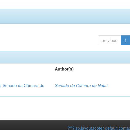
previous
1
Author(s)
 do Senado da Câmara do
Senado da Câmara de Natal
???jsp.layout.footer-default.conta