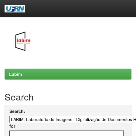
Skip
navigation
Labim
Search
Search:
for