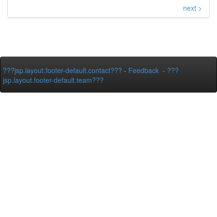
next >
???jsp.layout.footer-default.contact???
-
Feedback
-
???
jsp.layout.footer-default.team???