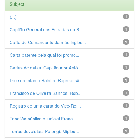
Subject
(...)
1
Capitão General das Estradas do B...
1
Carta do Comandante da mão ingles...
1
Carta patente pela qual foi promo...
1
Cartas de datas. Capitão mor Antô...
1
Dote da Infanta Rainha. Repreensã...
1
Francisco de Oliveira Banhos. Rob...
1
Registro de uma carta do Vice-Rei...
1
Tabelião público e judicial Franc...
1
Terras devolutas. Potengi. Mipibu...
1