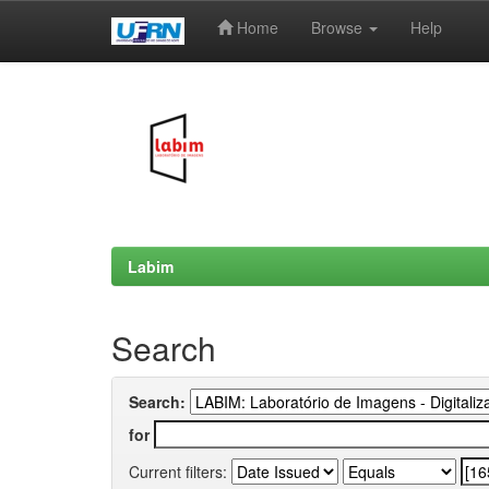
Home
Browse
Help
Skip
navigation
Labim
Search
Search:
for
Current filters: