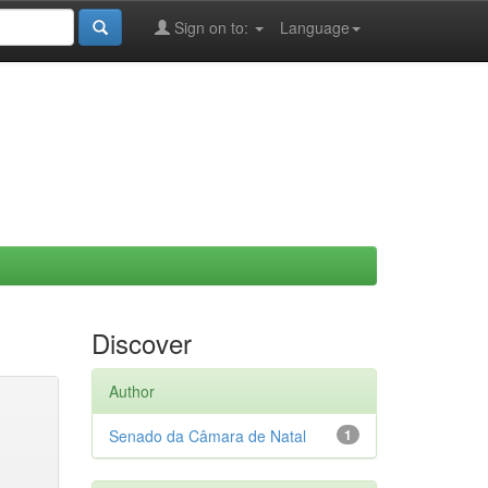
Sign on to:
Language
Discover
Author
Senado da Câmara de Natal
1