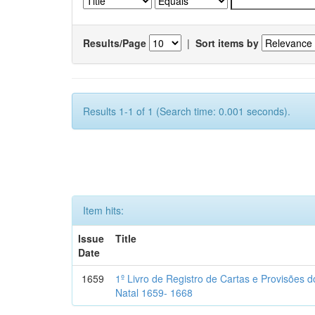
Results/Page
|
Sort items by
Results 1-1 of 1 (Search time: 0.001 seconds).
Item hits:
Issue
Title
Date
1659
1º Livro de Registro de Cartas e Provisões
Natal 1659- 1668