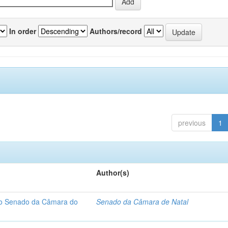
In order
Authors/record
previous
1
Author(s)
 do Senado da Câmara do
Senado da Câmara de Natal