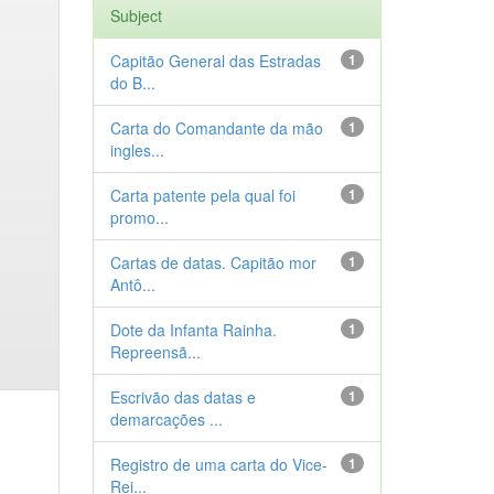
Subject
Capitão General das Estradas
1
do B...
Carta do Comandante da mão
1
ingles...
Carta patente pela qual foi
1
promo...
Cartas de datas. Capitão mor
1
Antô...
Dote da Infanta Rainha.
1
Repreensã...
Escrivão das datas e
1
demarcações ...
Registro de uma carta do Vice-
1
Rei...