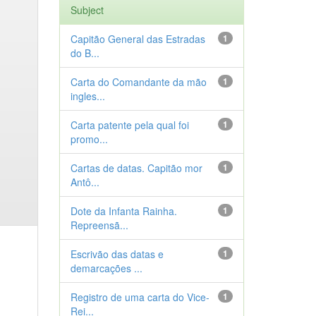
Subject
Capitão General das Estradas
1
do B...
Carta do Comandante da mão
1
ingles...
Carta patente pela qual foi
1
promo...
Cartas de datas. Capitão mor
1
Antô...
Dote da Infanta Rainha.
1
Repreensã...
Escrivão das datas e
1
demarcações ...
Registro de uma carta do Vice-
1
Rei...