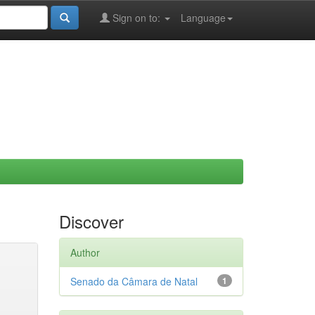
Sign on to:
Language
Discover
Author
Senado da Câmara de Natal
1