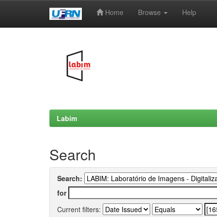
Home
Browse
Help
Skip
navigation
Labim
Search
Search:
for
Current filters: