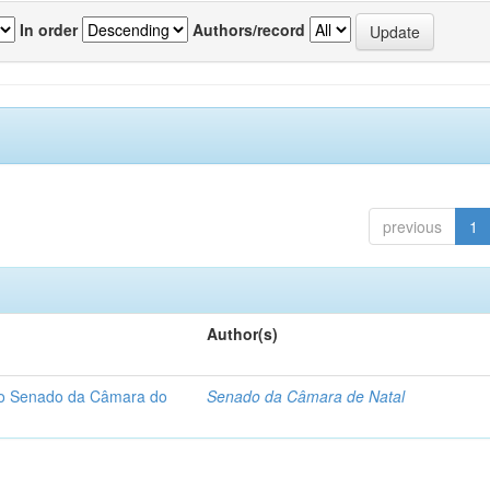
In order
Authors/record
previous
1
Author(s)
 do Senado da Câmara do
Senado da Câmara de Natal