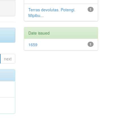
Terras devolutas. Potengi.
1
Mipibu...
Date issued
1659
1
next