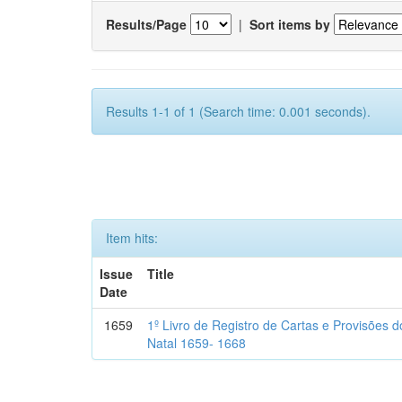
Results/Page
|
Sort items by
Results 1-1 of 1 (Search time: 0.001 seconds).
Item hits:
Issue
Title
Date
1659
1º Livro de Registro de Cartas e Provisões
Natal 1659- 1668