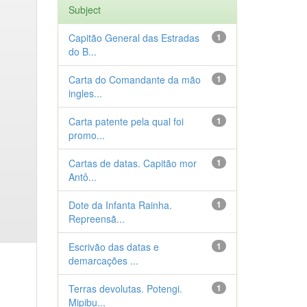
Subject
Capitão General das Estradas
1
do B...
Carta do Comandante da mão
1
ingles...
Carta patente pela qual foi
1
promo...
Cartas de datas. Capitão mor
1
Antô...
Dote da Infanta Rainha.
1
Repreensã...
Escrivão das datas e
1
demarcações ...
Terras devolutas. Potengi.
1
Mipibu...