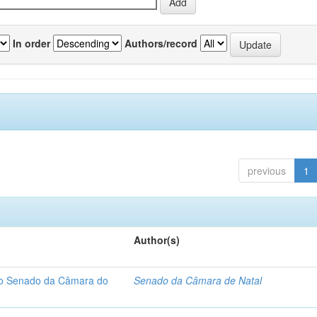
In order
Authors/record
previous
1
Author(s)
 do Senado da Câmara do
Senado da Câmara de Natal