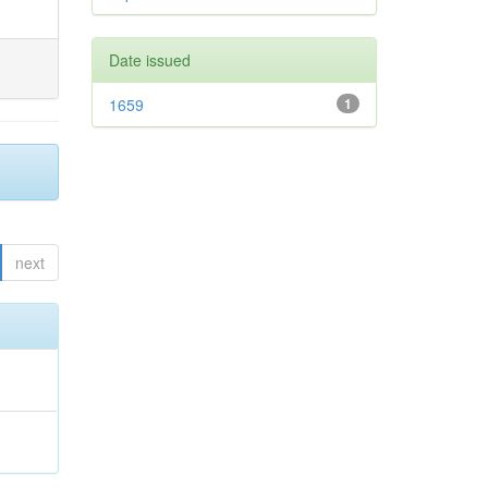
Date issued
1659
1
next