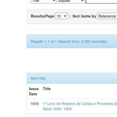
Results/Page
|
Sort items by
Results 1-1 of 1 (Search time: 0.002 seconds).
Item hits:
Issue
Title
Date
1659
1º Livro de Registro de Cartas e Provisões
Natal 1659- 1668