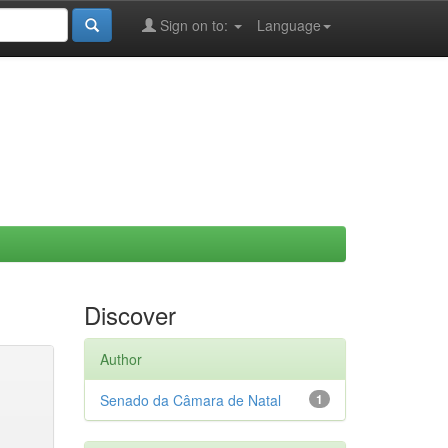
Sign on to:
Language
Discover
Author
Senado da Câmara de Natal
1