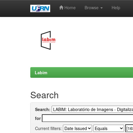
Home
Browse
Help
Skip
navigation
Labim
Search
Search:
for
Current filters: