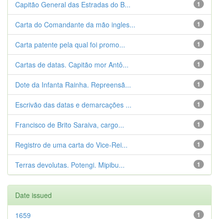
Capitão General das Estradas do B...
1
Carta do Comandante da mão ingles...
1
Carta patente pela qual foi promo...
1
Cartas de datas. Capitão mor Antô...
1
Dote da Infanta Rainha. Repreensã...
1
Escrivão das datas e demarcações ...
1
Francisco de Brito Saraiva, cargo...
1
Registro de uma carta do Vice-Rei...
1
Terras devolutas. Potengi. Mipibu...
1
Date issued
1659
1