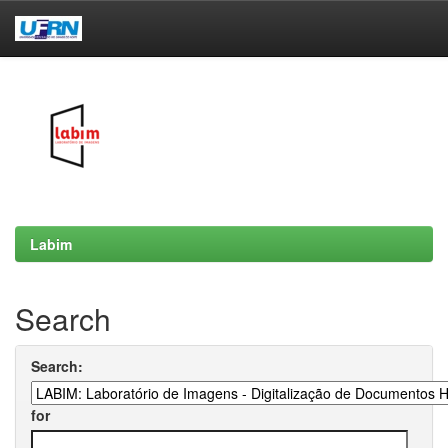
Skip
navigation
Labim
Search
Search:
for