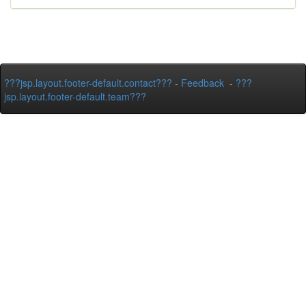
???jsp.layout.footer-default.contact???
-
Feedback
-
???
jsp.layout.footer-default.team???