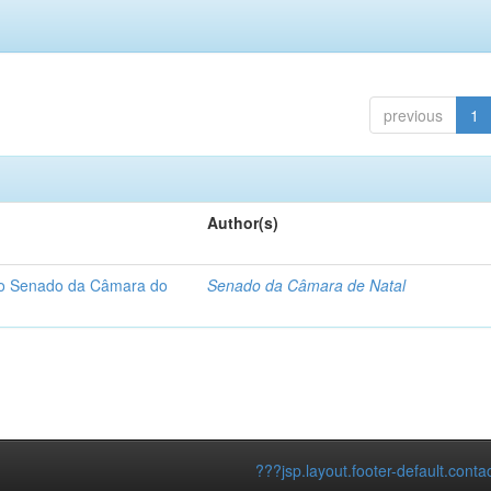
previous
1
Author(s)
 do Senado da Câmara do
Senado da Câmara de Natal
???jsp.layout.footer-default.conta