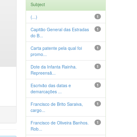
Subject
(...)
1
Capitão General das Estradas
1
do B...
Carta patente pela qual foi
1
promo...
Dote da Infanta Rainha.
1
Repreensã...
Escrivão das datas e
1
demarcações ...
Francisco de Brito Saraiva,
1
cargo...
Francisco de Oliveira Banhos.
1
Rob...