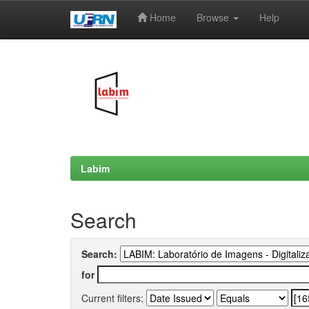
Home
Browse
Help
Skip
navigation
Labim
Search
Search:
for
Current filters: