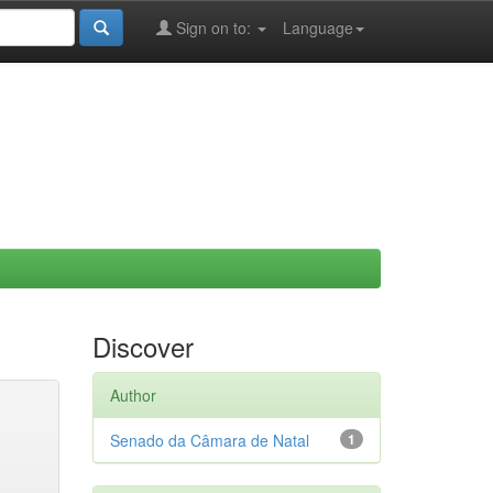
Sign on to:
Language
Discover
Author
Senado da Câmara de Natal
1