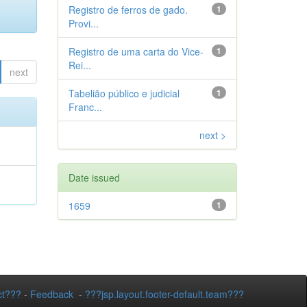
Registro de ferros de gado.
1
Provi...
Registro de uma carta do Vice-
1
Rei...
next
Tabelião público e judicial
1
Franc...
next >
Date issued
1659
1
ct???
-
Feedback
-
???jsp.layout.footer-default.team???