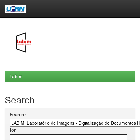
Skip
navigation
Labim
Search
Search:
for