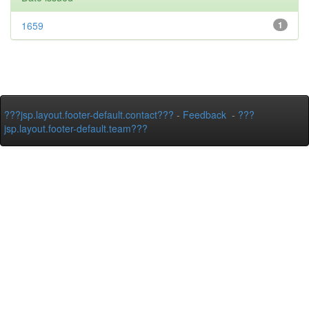
1659
1
???jsp.layout.footer-default.contact???
-
Feedback
-
???
jsp.layout.footer-default.team???