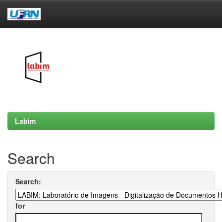
Skip
navigation
Labim
Search
Search:
for