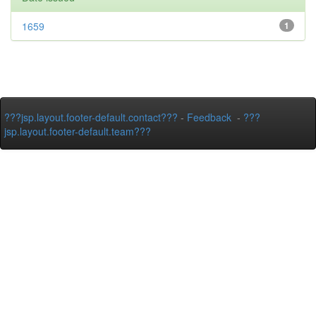
1659
1
???jsp.layout.footer-default.contact???
-
Feedback
-
???
jsp.layout.footer-default.team???