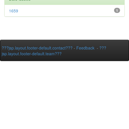
1659
1
???jsp.layout.footer-default.contact???
-
Feedback
-
???
jsp.layout.footer-default.team???