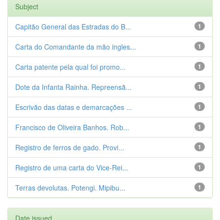
Subject
Capitão General das Estradas do B...
1
Carta do Comandante da mão ingles...
1
Carta patente pela qual foi promo...
1
Dote da Infanta Rainha. Repreensã...
1
Escrivão das datas e demarcações ...
1
Francisco de Oliveira Banhos. Rob...
1
Registro de ferros de gado. Provi...
1
Registro de uma carta do Vice-Rei...
1
Terras devolutas. Potengi. Mipibu...
1
Date issued