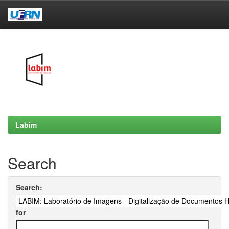
Skip
navigation
Labim
Search
Search:
for