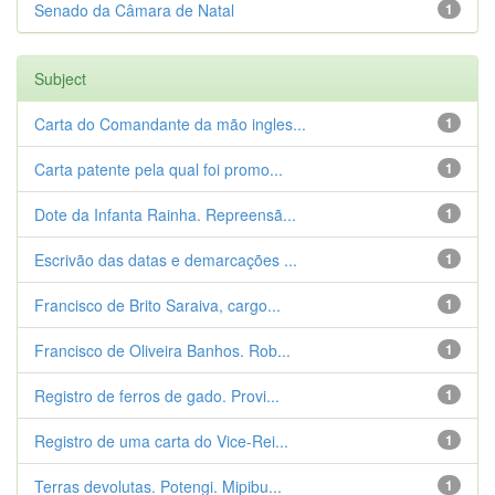
Senado da Câmara de Natal
1
Subject
Carta do Comandante da mão ingles...
1
Carta patente pela qual foi promo...
1
Dote da Infanta Rainha. Repreensã...
1
Escrivão das datas e demarcações ...
1
Francisco de Brito Saraiva, cargo...
1
Francisco de Oliveira Banhos. Rob...
1
Registro de ferros de gado. Provi...
1
Registro de uma carta do Vice-Rei...
1
Terras devolutas. Potengi. Mipibu...
1