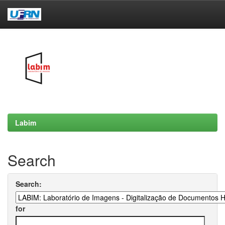
Skip
navigation
Labim
Search
Search:
for