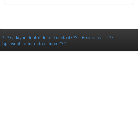
???jsp.layout.footer-default.contact???
-
Feedback
-
???
jsp.layout.footer-default.team???